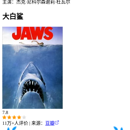
主演：
杰克·尼科尔森
谢莉·杜瓦尔
大白鲨
7.8
11万+
人评价 | 来源：
豆瓣