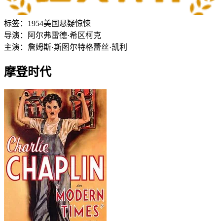
标签：
1954
美国
悬疑
惊悚
导演：
阿尔弗雷德·希区柯克
主演：
詹姆斯·斯图尔特
格蕾丝·凯利
摩登时代