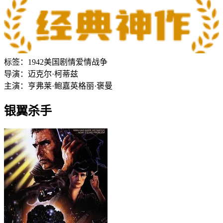
标签：
1942
美国
剧情
爱情
战争
导演：
迈克尔·柯蒂兹
主演：
亨弗莱·鲍嘉
英格丽·褒曼
银翼杀手