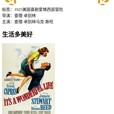
标签：
1925
美国
喜剧
爱情
西部
冒险
导演：
查理·卓别林
主演：
查理·卓别林
马克·斯旺
生活多美好