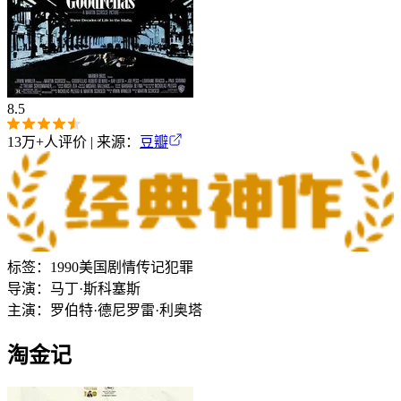
8.5
13万+
人评价 | 来源：
豆瓣
标签：
1990
美国
剧情
传记
犯罪
导演：
马丁·斯科塞斯
主演：
罗伯特·德尼罗
雷·利奥塔
淘金记