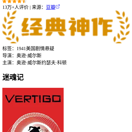
13万+
人评价 | 来源：
豆瓣
标签：
1941
美国
剧情
悬疑
导演：
奥逊·威尔斯
主演：
奥逊·威尔斯
约瑟夫·科顿
迷魂记