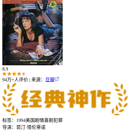
8.9
94万+
人评价 | 来源：
豆瓣
标签：
1994
美国
剧情
喜剧
犯罪
导演：
昆汀·塔伦蒂诺