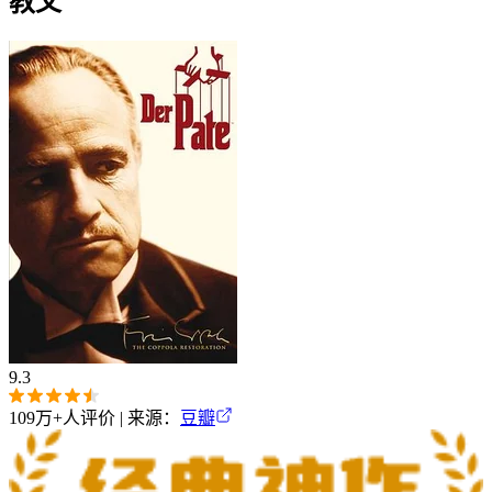
教父
9.3
109万+
人评价 | 来源：
豆瓣