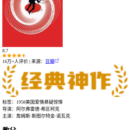
8.7
16万+
人评价 | 来源：
豆瓣
标签：
1958
美国
爱情
悬疑
惊悚
导演：
阿尔弗雷德·希区柯克
主演：
詹姆斯·斯图尔特
金·诺瓦克