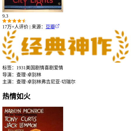
9.3
17万+
人评价 | 来源：
豆瓣
标签：
1931
美国
剧情
喜剧
爱情
导演：
查理·卓别林
主演：
查理·卓别林
弗吉尼亚·切瑞尔
热情如火