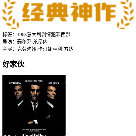
标签：
1968
意大利
剧情
犯罪
西部
导演：
赛尔乔·莱昂内
主演：
克劳迪娅·卡汀娜
亨利·方达
好家伙