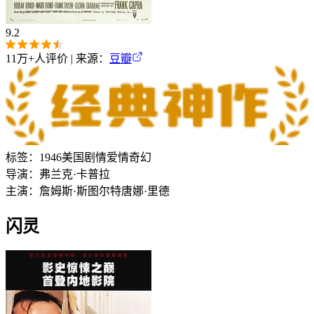
9.2
11万+
人评价 | 来源：
豆瓣
标签：
1946
美国
剧情
爱情
奇幻
导演：
弗兰克·卡普拉
主演：
詹姆斯·斯图尔特
唐娜·里德
闪灵