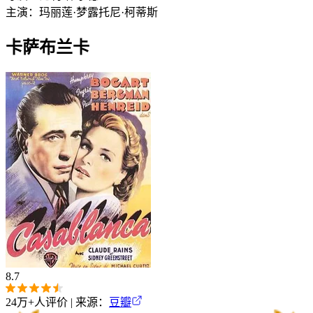
主演：
玛丽莲·梦露
托尼·柯蒂斯
卡萨布兰卡
8.7
24万+
人评价 | 来源：
豆瓣