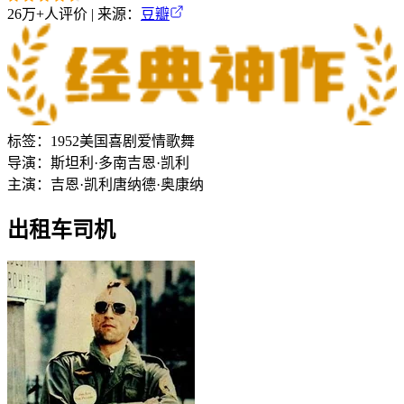
26万+
人评价 | 来源：
豆瓣
标签：
1952
美国
喜剧
爱情
歌舞
导演：
斯坦利·多南
吉恩·凯利
主演：
吉恩·凯利
唐纳德·奥康纳
出租车司机