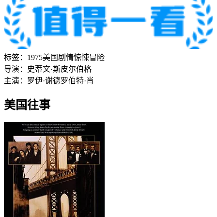
标签：
1975
美国
剧情
惊悚
冒险
导演：
史蒂文·斯皮尔伯格
主演：
罗伊·谢德
罗伯特·肖
美国往事