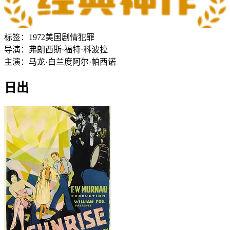
标签：
1972
美国
剧情
犯罪
导演：
弗朗西斯·福特·科波拉
主演：
马龙·白兰度
阿尔·帕西诺
日出