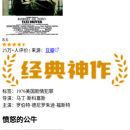
8.6
25万+
人评价 | 来源：
豆瓣
标签：
1976
美国
剧情
犯罪
导演：
马丁·斯科塞斯
主演：
罗伯特·德尼罗
朱迪·福斯特
愤怒的公牛