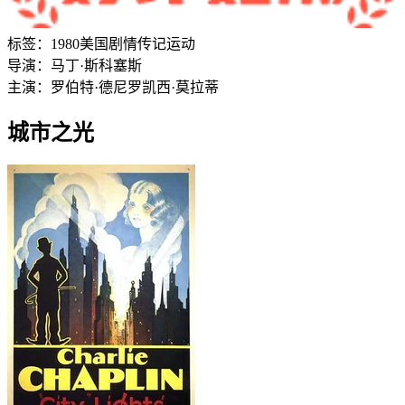
标签：
1980
美国
剧情
传记
运动
导演：
马丁·斯科塞斯
主演：
罗伯特·德尼罗
凯西·莫拉蒂
城市之光