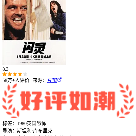
8.3
58万+
人评价 | 来源：
豆瓣
标签：
1980
英国
恐怖
导演：
斯坦利·库布里克