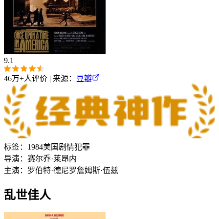
9.1
46万+
人评价 | 来源：
豆瓣
标签：
1984
美国
剧情
犯罪
导演：
赛尔乔·莱昂内
主演：
罗伯特·德尼罗
詹姆斯·伍兹
乱世佳人