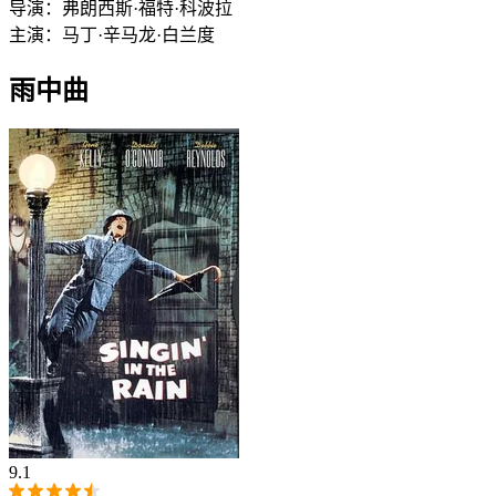
导演：
弗朗西斯·福特·科波拉
主演：
马丁·辛
马龙·白兰度
雨中曲
9.1