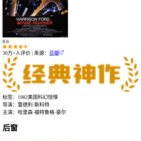
8.6
30万+
人评价 | 来源：
豆瓣
标签：
1982
美国
科幻
惊悚
导演：
雷德利·斯科特
主演：
哈里森·福特
鲁格·豪尔
后窗