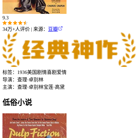
9.3
34万+
人评价 | 来源：
豆瓣
标签：
1936
美国
剧情
喜剧
爱情
导演：
查理·卓别林
主演：
查理·卓别林
宝莲·高黛
低俗小说