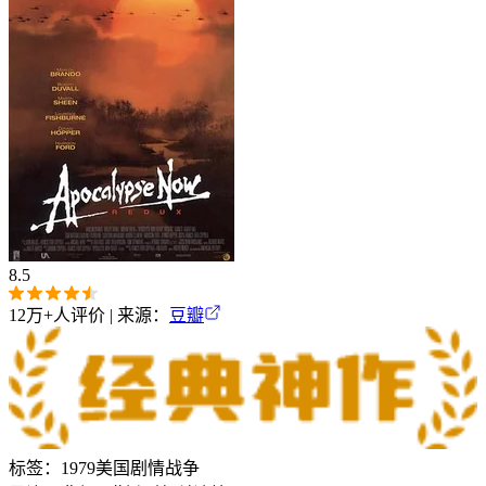
8.5
12万+
人评价 | 来源：
豆瓣
标签：
1979
美国
剧情
战争