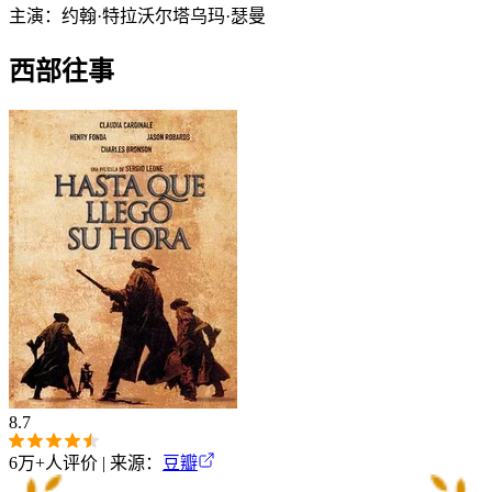
主演：
约翰·特拉沃尔塔
乌玛·瑟曼
西部往事
8.7
6万+
人评价 | 来源：
豆瓣