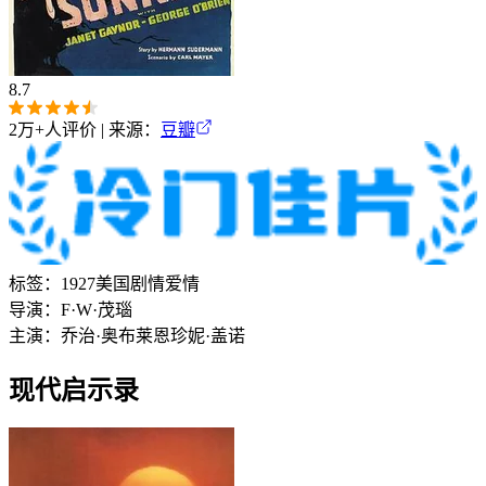
8.7
2万+
人评价 | 来源：
豆瓣
标签：
1927
美国
剧情
爱情
导演：
F·W·茂瑙
主演：
乔治·奥布莱恩
珍妮·盖诺
现代启示录