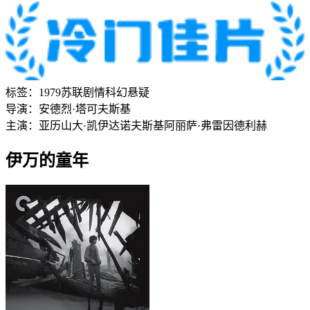
标签：
1979
苏联
剧情
科幻
悬疑
导演：
安德烈·塔可夫斯基
主演：
亚历山大·凯伊达诺夫斯基
阿丽萨·弗雷因德利赫
伊万的童年