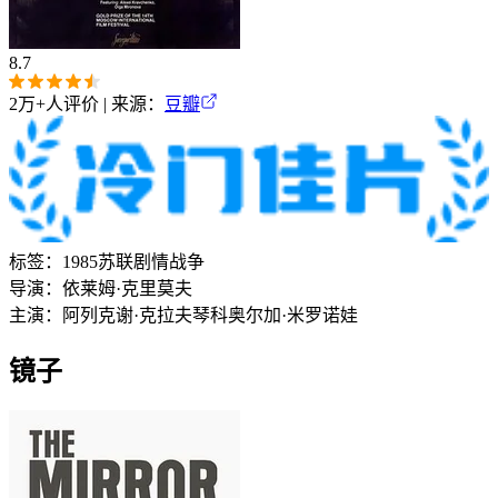
8.7
2万+
人评价 | 来源：
豆瓣
标签：
1985
苏联
剧情
战争
导演：
依莱姆·克里莫夫
主演：
阿列克谢·克拉夫琴科
奥尔加·米罗诺娃
镜子