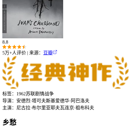
8.8
5万+
人评价 | 来源：
豆瓣
标签：
1962
苏联
剧情
战争
导演：
安德烈·塔可夫斯基
爱德华·阿巴洛夫
主演：
尼古拉·布尔里亚耶夫
瓦连京·祖布科夫
乡愁