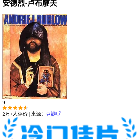
安德烈·卢布廖夫
9
2万+
人评价 | 来源：
豆瓣