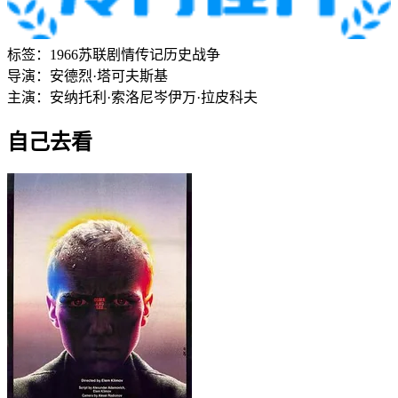
标签：
1966
苏联
剧情
传记
历史
战争
导演：
安德烈·塔可夫斯基
主演：
安纳托利·索洛尼岑
伊万·拉皮科夫
自己去看