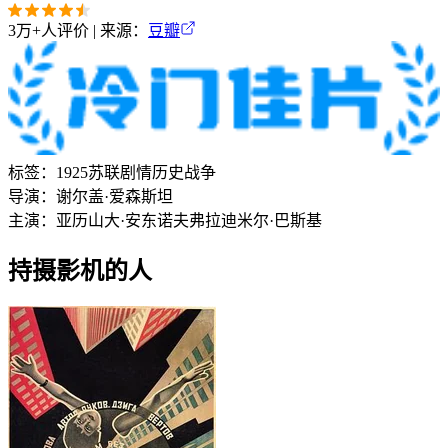
3万+
人评价 | 来源：
豆瓣
标签：
1925
苏联
剧情
历史
战争
导演：
谢尔盖·爱森斯坦
主演：
亚历山大·安东诺夫
弗拉迪米尔·巴斯基
持摄影机的人