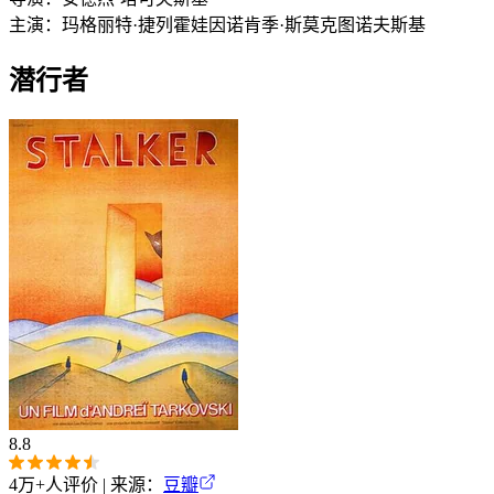
主演：
玛格丽特·捷列霍娃
因诺肯季·斯莫克图诺夫斯基
潜行者
8.8
4万+
人评价 | 来源：
豆瓣