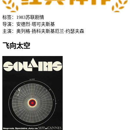
标签：
1983
苏联
剧情
导演：
安德烈·塔可夫斯基
主演：
奥列格·扬科夫斯基
厄兰·约瑟夫森
飞向太空