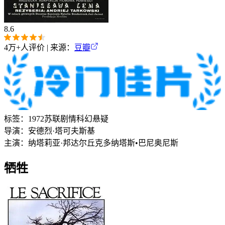
8.6
4万+
人评价 | 来源：
豆瓣
标签：
1972
苏联
剧情
科幻
悬疑
导演：
安德烈·塔可夫斯基
主演：
纳塔莉亚·邦达尔丘克
多纳塔斯•巴尼奥尼斯
牺牲