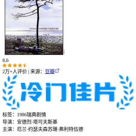
8.6
2万+
人评价 | 来源：
豆瓣
标签：
1986
瑞典
剧情
导演：
安德烈·塔可夫斯基
主演：
厄兰·约瑟夫森
苏珊·弗利特伍德