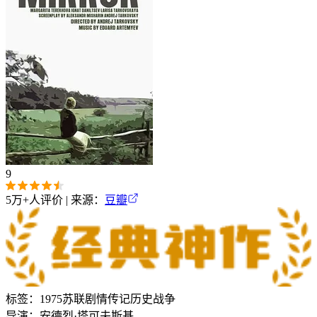
9
5万+
人评价 | 来源：
豆瓣
标签：
1975
苏联
剧情
传记
历史
战争
导演：
安德烈·塔可夫斯基