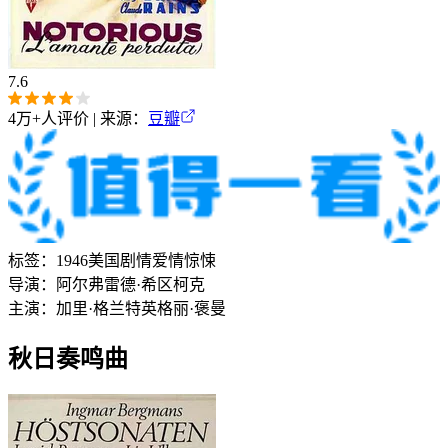
7.6
4万+
人评价 | 来源：
豆瓣
标签：
1946
美国
剧情
爱情
惊悚
导演：
阿尔弗雷德·希区柯克
主演：
加里·格兰特
英格丽·褒曼
秋日奏鸣曲