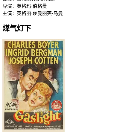
导演：
英格玛·伯格曼
主演：
英格丽·褒曼
丽芙·乌曼
煤气灯下