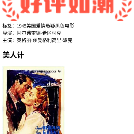
标签：
1945
美国
爱情
悬疑
黑色电影
导演：
阿尔弗雷德·希区柯克
主演：
英格丽·褒曼
格利高里·派克
美人计