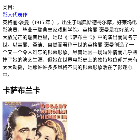
类目：
影人代表作
英格丽·褒曼（1915 年-），出生于瑞典斯德哥尔摩，好莱坞电
影演员，毕业于瑞典皇家戏剧学院。英格丽·褒曼是在好莱坞
大放光芒的瑞典巨星，她以《卡萨布兰卡》中的演出而闻名于
世。以美丽、圣洁、自然而著称于世的英格丽·褒曼创造了一
个又一个令人难忘的银幕形象。尽管她因一场婚外情而几乎毁
掉了她的演艺生涯，但她在世界电影史上的独特地位却并未有
太大动摇，她那许许多多风格不同的银幕形象活在了影迷心
中。
卡萨布兰卡