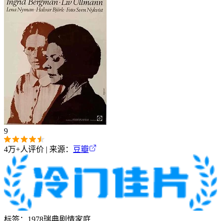
9
4万+
人评价 | 来源：
豆瓣
标签：
1978
瑞典
剧情
家庭