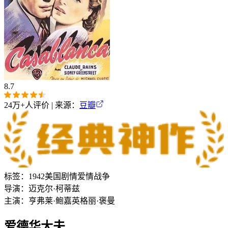
8.7
24万+
人评价 | 来源：
豆瓣
标签：
1942
美国
剧情
爱情
战争
导演：
迈克尔·柯蒂兹
主演：
亨弗莱·鲍嘉
英格丽·褒曼
爱德华大夫