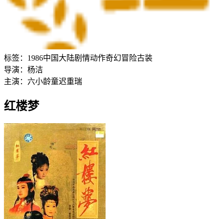
标签：
1986
中国大陆
剧情
动作
奇幻
冒险
古装
导演：
杨洁
主演：
六小龄童
迟重瑞
红楼梦