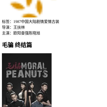
标签：
1987
中国大陆
剧情
爱情
古装
导演：
王扶林
主演：
欧阳奋强
陈晓旭
毛骗 终结篇