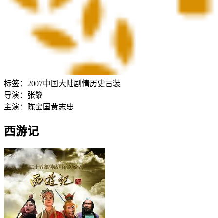
标签：
2007
中国大陆
剧情
历史
古装
导演：
张黎
主演：
陈宝国
黄志忠
西游记