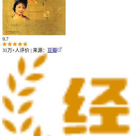
9.7
31万+
人评价 | 来源：
豆瓣