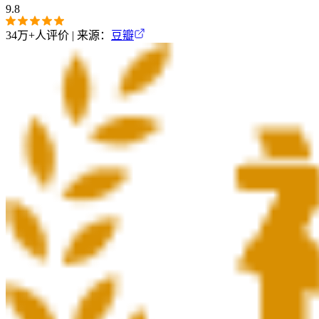
9.8
34万+
人评价 | 来源：
豆瓣