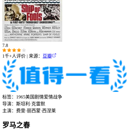
7.8
1千+
人评价 | 来源：
豆瓣
标签：
1965
美国
剧情
爱情
战争
导演：
斯坦利·克雷默
主演：
费雯·丽
西蒙·西涅莱
罗马之春