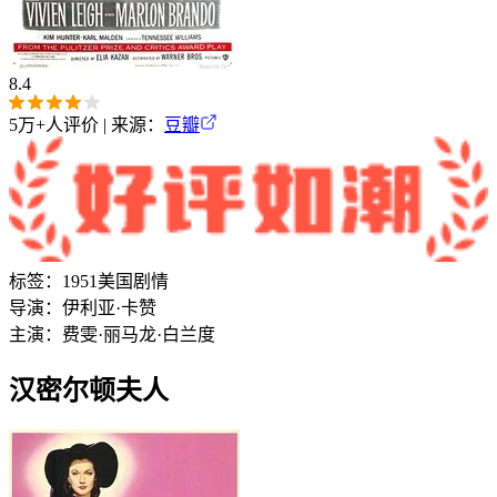
8.4
5万+
人评价 | 来源：
豆瓣
标签：
1951
美国
剧情
导演：
伊利亚·卡赞
主演：
费雯·丽
马龙·白兰度
汉密尔顿夫人