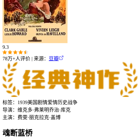
9.3
78万+
人评价 | 来源：
豆瓣
标签：
1939
美国
剧情
爱情
历史
战争
导演：
维克多·弗莱明
乔治·库克
主演：
费雯·丽
克拉克·盖博
魂断蓝桥