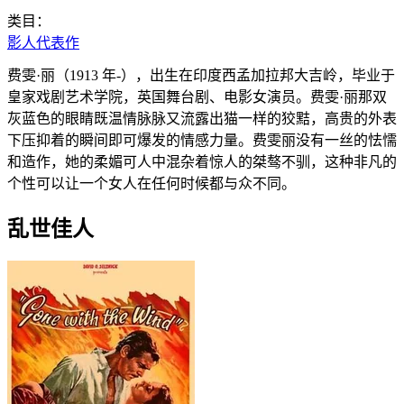
类目：
影人代表作
费雯·丽（1913 年-），出生在印度西孟加拉邦大吉岭，毕业于
皇家戏剧艺术学院，英国舞台剧、电影女演员。费雯·丽那双
灰蓝色的眼睛既温情脉脉又流露出猫一样的狡黠，高贵的外表
下压抑着的瞬间即可爆发的情感力量。费雯丽没有一丝的怯懦
和造作，她的柔媚可人中混杂着惊人的桀骜不驯，这种非凡的
个性可以让一个女人在任何时候都与众不同。
乱世佳人