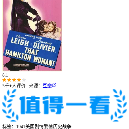
8.1
5千+
人评价 | 来源：
豆瓣
标签：
1941
美国
剧情
爱情
历史
战争