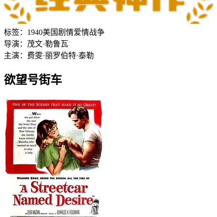
标签：
1940
美国
剧情
爱情
战争
导演：
茂文·勒鲁瓦
主演：
费雯·丽
罗伯特·泰勒
欲望号街车