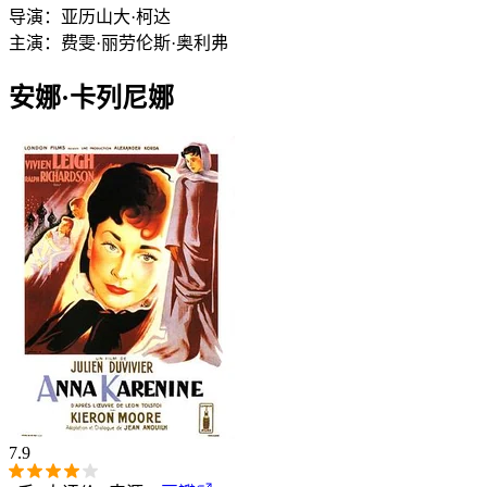
导演：
亚历山大·柯达
主演：
费雯·丽
劳伦斯·奥利弗
安娜·卡列尼娜
7.9