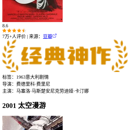
8.6
7万+
人评价 | 来源：
豆瓣
标签：
1963
意大利
剧情
导演：
费德里科·费里尼
主演：
马塞洛·马斯楚安尼
克劳迪娅·卡汀娜
2001 太空漫游