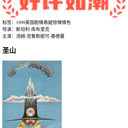
标签：
1999
英国
剧情
悬疑
惊悚
情色
导演：
斯坦利·库布里克
主演：
汤姆·克鲁斯
妮可·基德曼
圣山