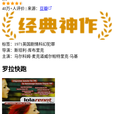
40万+
人评价 | 来源：
豆瓣
标签：
1971
英国
剧情
科幻
犯罪
导演：
斯坦利·库布里克
主演：
马尔科姆·麦克道威尔
帕特里克·马基
罗拉快跑