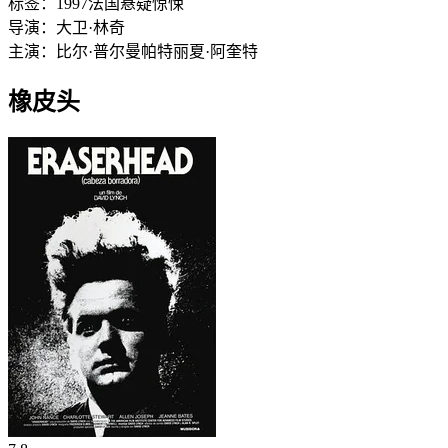
标签：
1997
法国
悬疑
惊悚
导演：
大卫·林奇
主演：
比尔·普尔曼
帕特丽夏·阿奎特
橡皮头