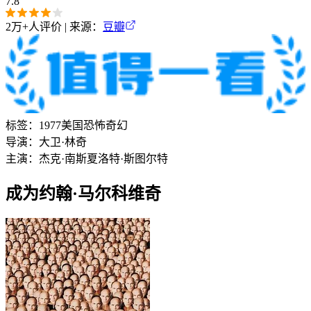
7.8
2万+
人评价 | 来源：
豆瓣
标签：
1977
美国
恐怖
奇幻
导演：
大卫·林奇
主演：
杰克·南斯
夏洛特·斯图尔特
成为约翰·马尔科维奇