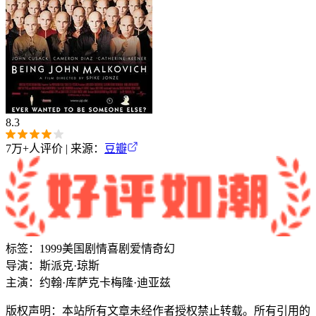
8.3
7万+
人评价 | 来源：
豆瓣
标签：
1999
美国
剧情
喜剧
爱情
奇幻
导演：
斯派克·琼斯
主演：
约翰·库萨克
卡梅隆·迪亚兹
版权声明：本站所有文章未经作者授权禁止转载。所有引用的