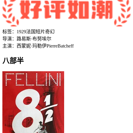
标签：
1929
法国
短片
奇幻
导演：
路易斯·布努埃尔
主演：
西蒙妮·玛勒伊
Pierre
Batcheff
八部半