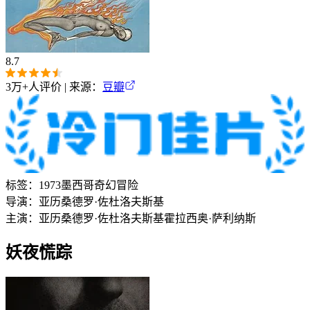
8.7
3万+
人评价 | 来源：
豆瓣
标签：
1973
墨西哥
奇幻
冒险
导演：
亚历桑德罗·佐杜洛夫斯基
主演：
亚历桑德罗·佐杜洛夫斯基
霍拉西奥·萨利纳斯
妖夜慌踪