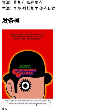
导演：
斯坦利·库布里克
主演：
凯尔·杜拉
加里·洛克伍德
发条橙
8.6