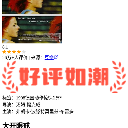
8.1
26万+
人评价 | 来源：
豆瓣
标签：
1998
德国
动作
惊悚
犯罪
导演：
汤姆·提克威
主演：
弗朗卡·波滕特
莫里兹·布雷多
大开眼戒