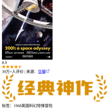
8.9
39万+
人评价 | 来源：
豆瓣
标签：
1968
英国
科幻
惊悚
冒险