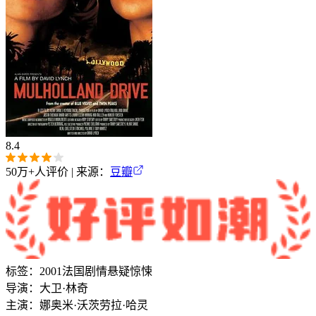
8.4
50万+
人评价 | 来源：
豆瓣
标签：
2001
法国
剧情
悬疑
惊悚
导演：
大卫·林奇
主演：
娜奥米·沃茨
劳拉·哈灵