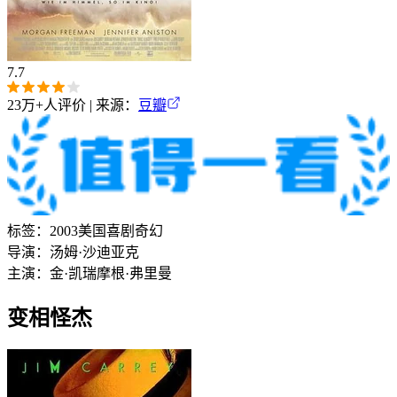
7.7
23万+
人评价 | 来源：
豆瓣
标签：
2003
美国
喜剧
奇幻
导演：
汤姆·沙迪亚克
主演：
金·凯瑞
摩根·弗里曼
变相怪杰