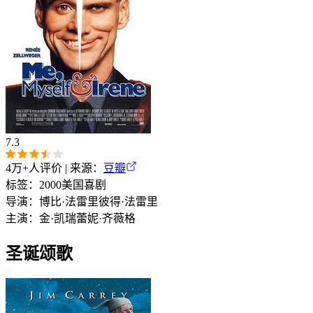
7.3
4万+
人评价 | 来源：
豆瓣
标签：
2000
美国
喜剧
导演：
博比·法雷里
彼得·法雷里
主演：
金·凯瑞
蕾妮·齐薇格
圣诞颂歌