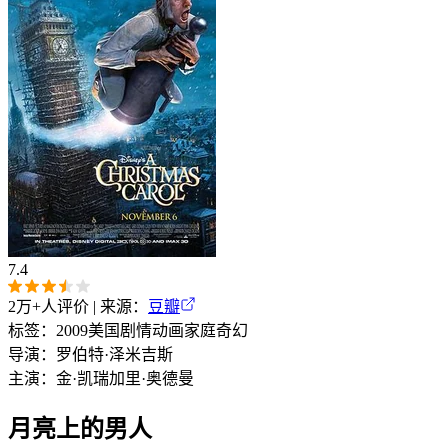
7.4
2万+
人评价 | 来源：
豆瓣
标签：
2009
美国
剧情
动画
家庭
奇幻
导演：
罗伯特·泽米吉斯
主演：
金·凯瑞
加里·奥德曼
月亮上的男人