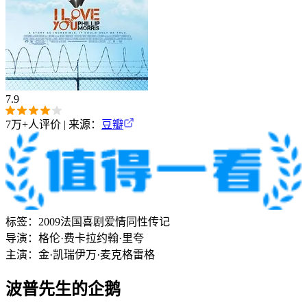
7.9
7万+
人评价 | 来源：
豆瓣
标签：
2009
法国
喜剧
爱情
同性
传记
导演：
格伦·费卡拉
约翰·里夸
主演：
金·凯瑞
伊万·麦克格雷格
波普先生的企鹅