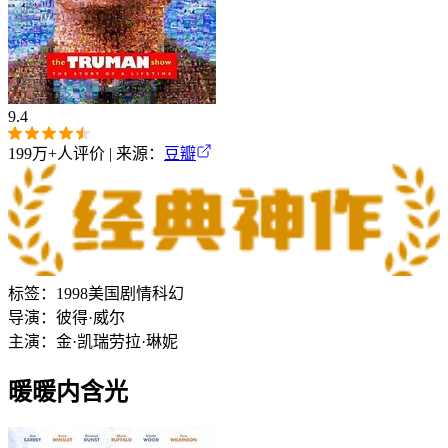
9.4
199万+
人评价 | 来源：
豆瓣
标签：
1998
美国
剧情
科幻
导演：
彼得·威尔
主演：
金·凯瑞
劳拉·琳妮
暖暖内含光