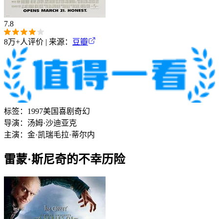
7.8
8万+
人评价 | 来源：
豆瓣
标签：
1997
美国
喜剧
奇幻
导演：
汤姆·沙迪亚克
主演：
金·凯瑞
毛拉·蒂尔内
雷蒙·斯尼奇的不幸历险