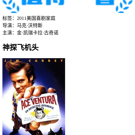
标签：
2011
美国
喜剧
家庭
导演：
马克·沃特斯
主演：
金·凯瑞
卡拉·古奇诺
神探飞机头