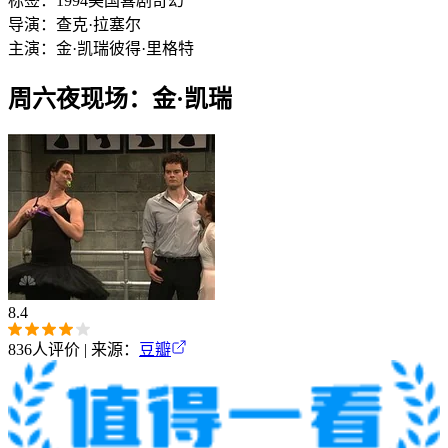
标签：
1994
美国
喜剧
奇幻
导演：
查克·拉塞尔
主演：
金·凯瑞
彼得·里格特
周六夜现场：金·凯瑞
8.4
836
人评价 | 来源：
豆瓣