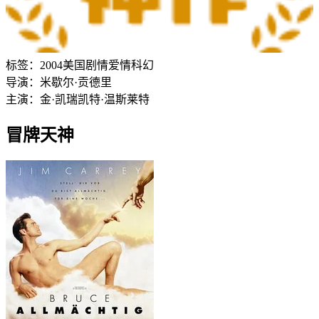
标签：
2004
美国
剧情
爱情
科幻
导演：
米歇尔·贡德里
主演：
金·凯瑞
凯特·温斯莱特
冒牌天神