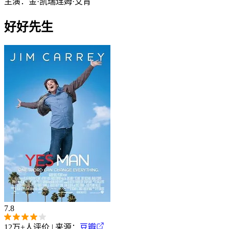
主演：
金·凯瑞
连姆·艾肯
好好先生
7.8
12万+
人评价 | 来源：
豆瓣