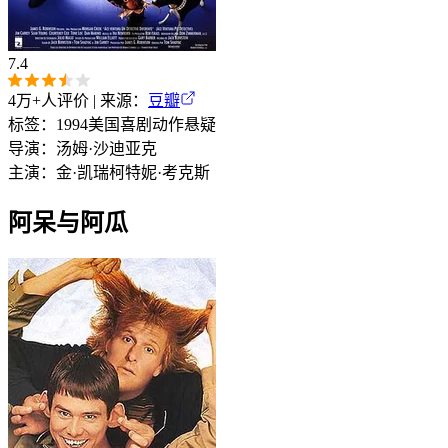
7.4
4万+
人评价 | 来源：
豆瓣
标签：
1994
美国
喜剧
动作
悬疑
导演：
汤姆·沙迪亚克
主演：
金·凯瑞
柯特妮·考克斯
阿呆与阿瓜