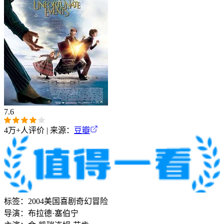
7.6
4万+
人评价 | 来源：
豆瓣
标签：
2004
美国
喜剧
奇幻
冒险
导演：
布拉德·塞伯宁