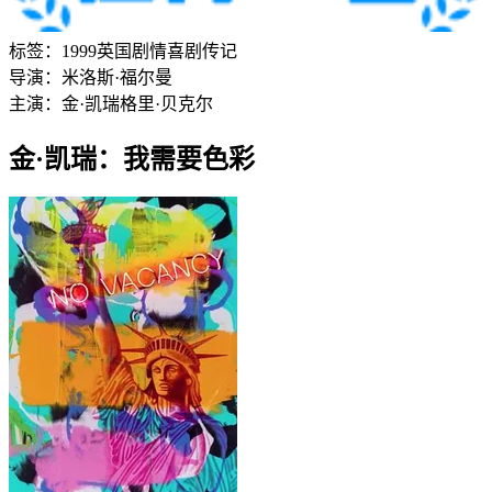
标签：
1999
英国
剧情
喜剧
传记
导演：
米洛斯·福尔曼
主演：
金·凯瑞
格里·贝克尔
金·凯瑞：我需要色彩