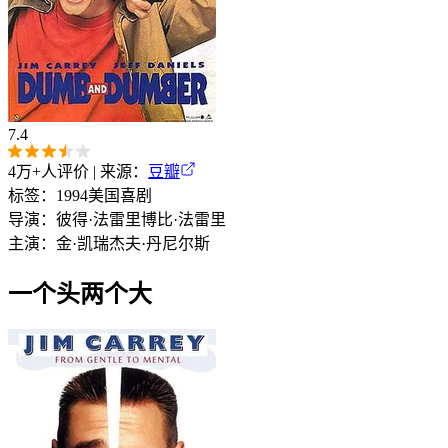
7.4
4万+
人评价 | 来源：
豆瓣
标签：
1994
美国
喜剧
导演：
彼得·法雷里
博比·法雷里
主演：
金·凯瑞
杰夫·丹尼尔斯
一个头两个大