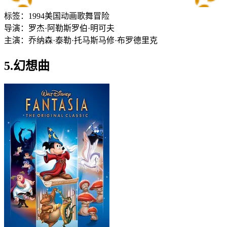
标签：
1994
美国
动画
歌舞
冒险
导演：
罗杰·阿勒斯
罗伯·明可夫
主演：
乔纳森·泰勒·托马斯
马修·布罗德里克
5.幻想曲