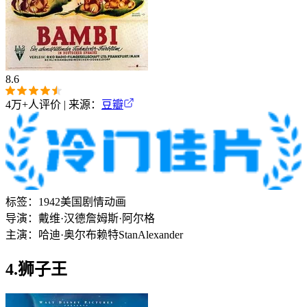
8.6
4万+
人评价 | 来源：
豆瓣
标签：
1942
美国
剧情
动画
导演：
戴维·汉德
詹姆斯·阿尔格
主演：
哈迪·奥尔布赖特
Stan
Alexander
4.狮子王