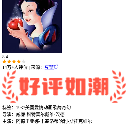
8.4
14万+
人评价 | 来源：
豆瓣
标签：
1937
美国
爱情
动画
歌舞
奇幻
导演：
威廉·科特雷尔
戴维·汉德
主演：
阿德里亚娜·卡塞洛蒂
哈利·斯托克维尔