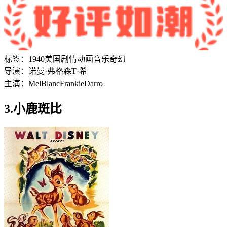
标签：
1940
美国
剧情
动画
音乐
奇幻
导演：
诺曼·弗格森
T·希
主演：
Mel
Blanc
Frankie
Darro
3.小鹿斑比