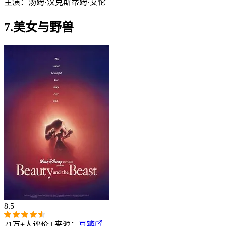
主演：
汤姆·汉克斯
蒂姆·艾伦
7.美女与野兽
8.5
21万+
人评价 | 来源：
豆瓣