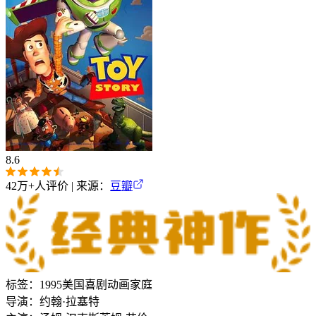
8.6
42万+
人评价 | 来源：
豆瓣
标签：
1995
美国
喜剧
动画
家庭
导演：
约翰·拉塞特