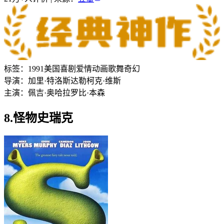
标签：
1991
美国
喜剧
爱情
动画
歌舞
奇幻
导演：
加里·特洛斯达勒
柯克·维斯
主演：
佩吉·奥哈拉
罗比·本森
8.怪物史瑞克