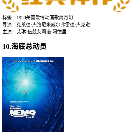
标签：
1950
美国
爱情
动画
歌舞
奇幻
导演：
克莱德·杰洛尼米
威尔弗雷德·杰克逊
主演：
艾琳·伍兹
艾莉诺·阿德里
10.海底总动员