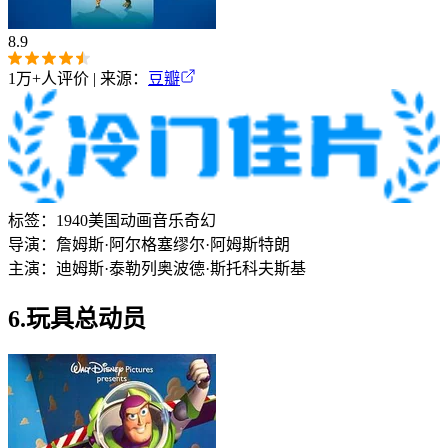
8.9
1万+
人评价 | 来源：
豆瓣
标签：
1940
美国
动画
音乐
奇幻
导演：
詹姆斯·阿尔格
塞缪尔·阿姆斯特朗
主演：
迪姆斯·泰勒
列奥波德·斯托科夫斯基
6.玩具总动员