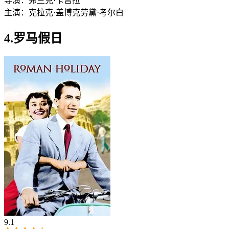
导演：
弗兰克·卡普拉
主演：
克拉克·盖博
克劳黛·考尔白
4.罗马假日
9.1