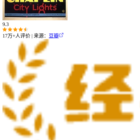
9.3
17万+
人评价 | 来源：
豆瓣