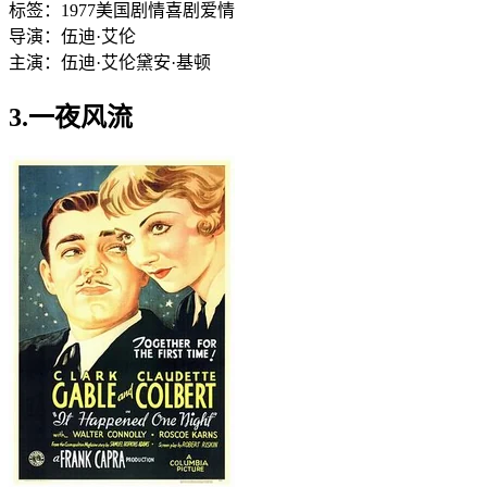
标签：
1977
美国
剧情
喜剧
爱情
导演：
伍迪·艾伦
主演：
伍迪·艾伦
黛安·基顿
3.一夜风流