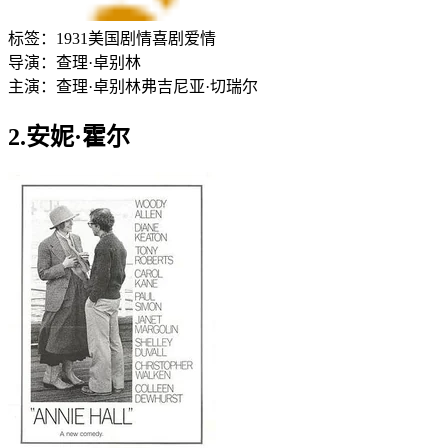
标签：
1931
美国
剧情
喜剧
爱情
导演：
查理·卓别林
主演：
查理·卓别林
弗吉尼亚·切瑞尔
2.安妮·霍尔