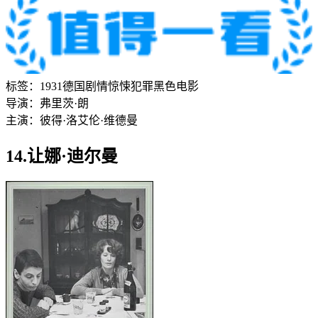
标签：
1931
德国
剧情
惊悚
犯罪
黑色电影
导演：
弗里茨·朗
主演：
彼得·洛
艾伦·维德曼
14.让娜·迪尔曼