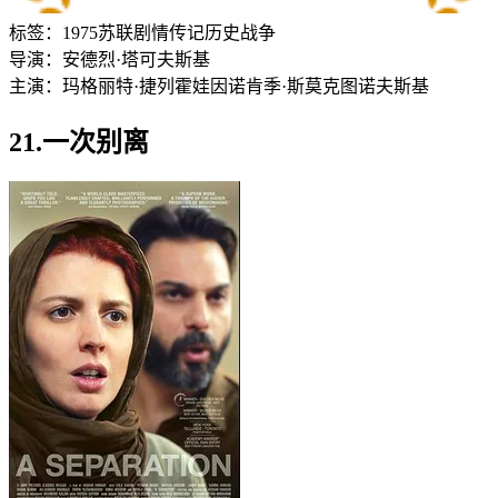
标签：
1975
苏联
剧情
传记
历史
战争
导演：
安德烈·塔可夫斯基
主演：
玛格丽特·捷列霍娃
因诺肯季·斯莫克图诺夫斯基
21.一次别离