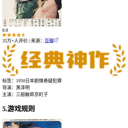
8.8
35万+
人评价 | 来源：
豆瓣
标签：
1950
日本
剧情
悬疑
犯罪
导演：
黑泽明
主演：
三船敏郎
京町子
5.游戏规则