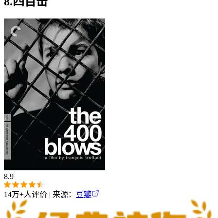
8.四百击
8.9
14万+
人评价 | 来源：
豆瓣