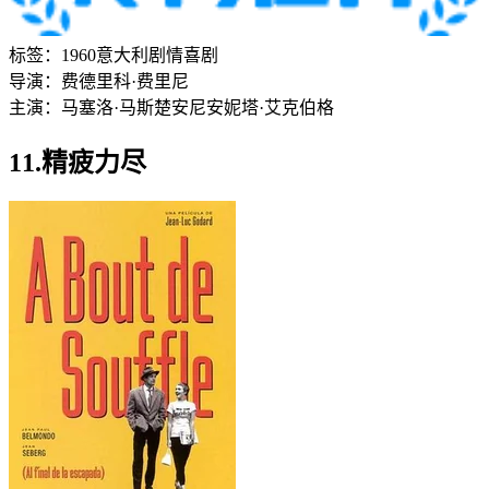
标签：
1960
意大利
剧情
喜剧
导演：
费德里科·费里尼
主演：
马塞洛·马斯楚安尼
安妮塔·艾克伯格
11.精疲力尽