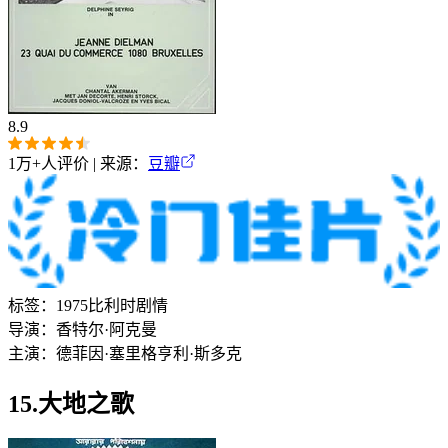
8.9
1万+
人评价 | 来源：
豆瓣
标签：
1975
比利时
剧情
导演：
香特尔·阿克曼
主演：
德菲因·塞里格
亨利·斯多克
15.大地之歌