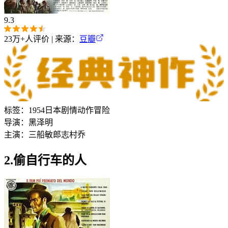
9.3
23万+
人评价 | 来源：
豆瓣
标签：
1954
日本
剧情
动作
冒险
导演：
黑泽明
主演：
三船敏郎
志村乔
2.偷自行车的人