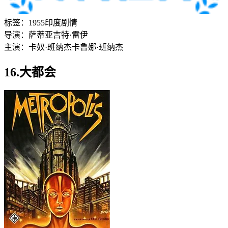
标签：
1955
印度
剧情
导演：
萨蒂亚吉特·雷伊
主演：
卡奴·班纳杰
卡鲁娜·班纳杰
16.大都会