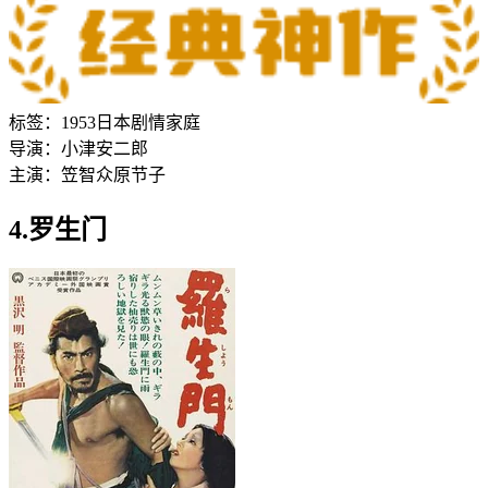
标签：
1953
日本
剧情
家庭
导演：
小津安二郎
主演：
笠智众
原节子
4.罗生门