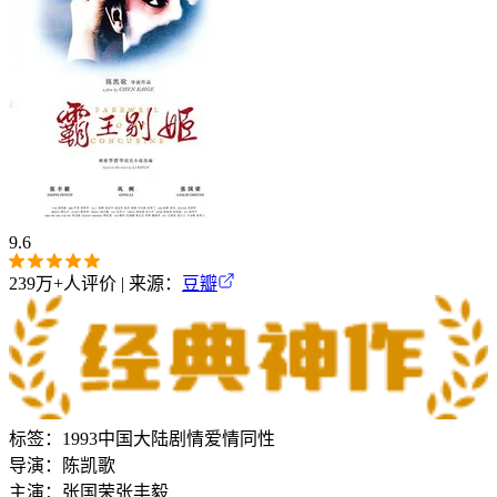
9.6
239万+
人评价 | 来源：
豆瓣
标签：
1993
中国大陆
剧情
爱情
同性
导演：
陈凯歌
主演：
张国荣
张丰毅