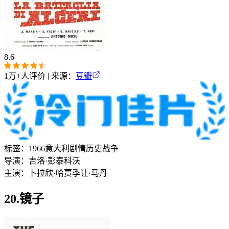
8.6
1万+
人评价 | 来源：
豆瓣
标签：
1966
意大利
剧情
历史
战争
导演：
吉洛·彭泰科沃
主演：
卜拉欣·哈贾季
让·马丹
20.镜子