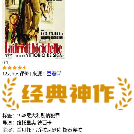
9.1
12万+
人评价 | 来源：
豆瓣
标签：
1948
意大利
剧情
犯罪
导演：
维托里奥·德西卡
主演：
兰贝托·马乔拉尼
恩佐·斯泰奥拉