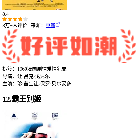
8.4
8万+
人评价 | 来源：
豆瓣
标签：
1960
法国
剧情
爱情
犯罪
导演：
让-吕克·戈达尔
主演：
珍·茜宝
让-保罗·贝尔蒙多
12.霸王别姬