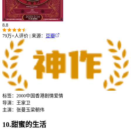
8.8
79万+
人评价 | 来源：
豆瓣
标签：
2000
中国香港
剧情
爱情
导演：
王家卫
主演：
张曼玉
梁朝伟
10.甜蜜的生活