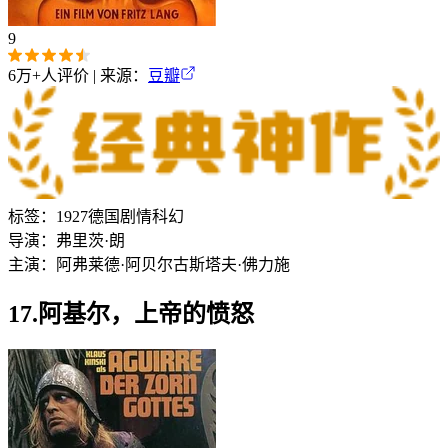
9
6万+
人评价 | 来源：
豆瓣
标签：
1927
德国
剧情
科幻
导演：
弗里茨·朗
主演：
阿弗莱德·阿贝尔
古斯塔夫·佛力施
17.阿基尔，上帝的愤怒