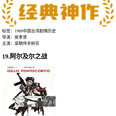
标签：
1989
中国台湾
剧情
历史
导演：
侯孝贤
主演：
梁朝伟
辛树芬
19.阿尔及尔之战