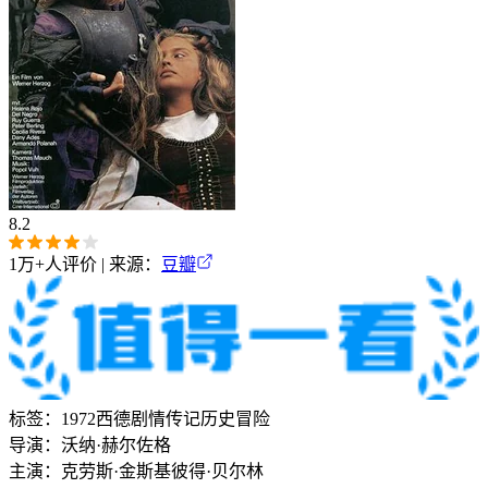
8.2
1万+
人评价 | 来源：
豆瓣
标签：
1972
西德
剧情
传记
历史
冒险
导演：
沃纳·赫尔佐格
主演：
克劳斯·金斯基
彼得·贝尔林