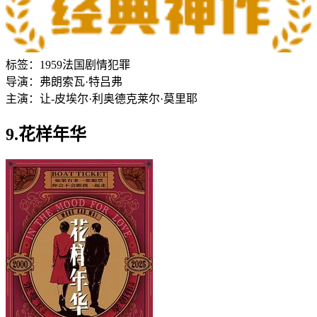
标签：
1959
法国
剧情
犯罪
导演：
弗朗索瓦·特吕弗
主演：
让-皮埃尔·利奥德
克莱尔·莫里耶
9.花样年华