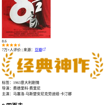
8.6
7万+
人评价 | 来源：
豆瓣
标签：
1963
意大利
剧情
导演：
费德里科·费里尼
主演：
马塞洛·马斯楚安尼
克劳迪娅·卡汀娜