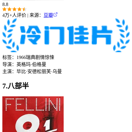
8.8
4万+
人评价 | 来源：
豆瓣
标签：
1966
瑞典
剧情
惊悚
导演：
英格玛·伯格曼
主演：
毕比·安德松
丽芙·乌曼
7.八部半