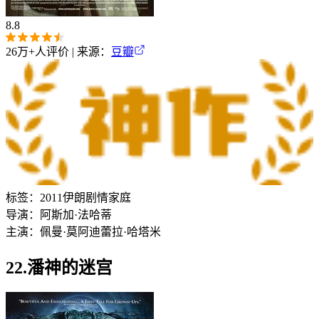
8.8
26万+
人评价 | 来源：
豆瓣
标签：
2011
伊朗
剧情
家庭
导演：
阿斯加·法哈蒂
主演：
佩曼·莫阿迪
蕾拉·哈塔米
22.潘神的迷宫