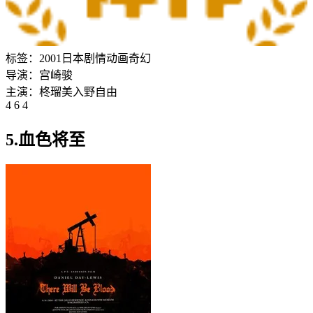
标签：
2001
日本
剧情
动画
奇幻
导演：
宫崎骏
主演：
柊瑠美
入野自由
4 6 4
5.血色将至