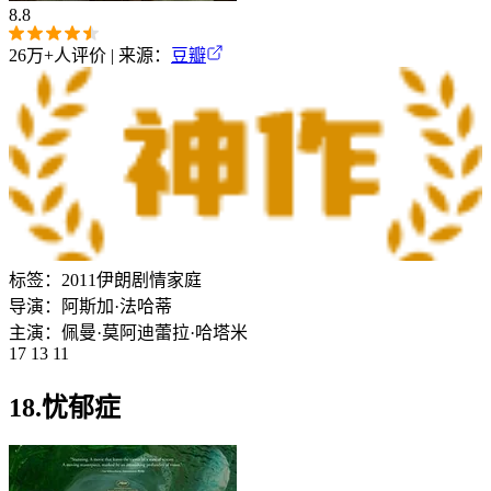
8.8
26万+
人评价 | 来源：
豆瓣
标签：
2011
伊朗
剧情
家庭
导演：
阿斯加·法哈蒂
主演：
佩曼·莫阿迪
蕾拉·哈塔米
17 13 11
18.忧郁症