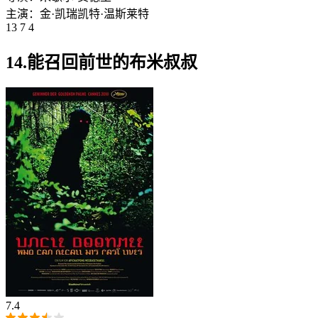
主演：
金·凯瑞
凯特·温斯莱特
13 7 4
14.能召回前世的布米叔叔
7.4