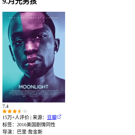
9.月光男孩
7.4
15万+
人评价 | 来源：
豆瓣
标签：
2016
美国
剧情
同性
导演：
巴里·詹金斯