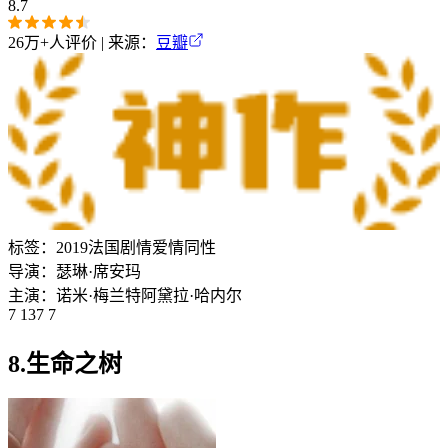
8.7
26万+
人评价 | 来源：
豆瓣
标签：
2019
法国
剧情
爱情
同性
导演：
瑟琳·席安玛
主演：
诺米·梅兰特
阿黛拉·哈内尔
7 137 7
8.生命之树