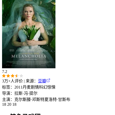
7.2
3万+
人评价 | 来源：
豆瓣
标签：
2011
丹麦
剧情
科幻
惊悚
导演：
拉斯·冯·提尔
主演：
克尔斯滕·邓斯特
夏洛特·甘斯布
18 20 18