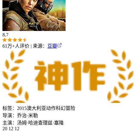
8.7
61万+
人评价 | 来源：
豆瓣
标签：
2015
澳大利亚
动作
科幻
冒险
导演：
乔治·米勒
主演：
汤姆·哈迪
查理兹·塞隆
20 12 12