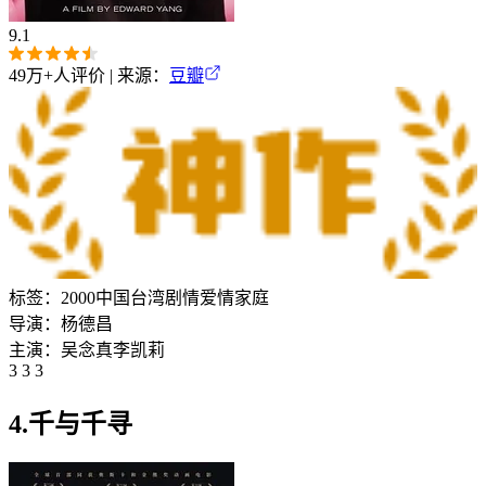
9.1
49万+
人评价 | 来源：
豆瓣
标签：
2000
中国台湾
剧情
爱情
家庭
导演：
杨德昌
主演：
吴念真
李凯莉
3 3 3
4.千与千寻