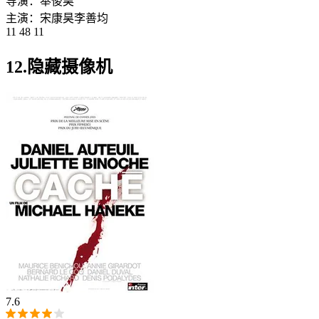
导演：
奉俊昊
主演：
宋康昊
李善均
11 48 11
12.隐藏摄像机
7.6