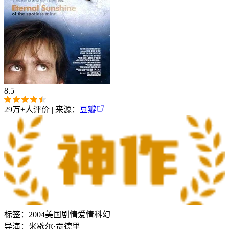
8.5
29万+
人评价 | 来源：
豆瓣
标签：
2004
美国
剧情
爱情
科幻
导演：
米歇尔·贡德里