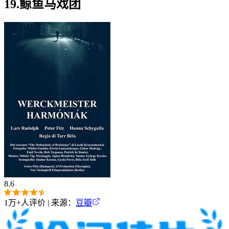
19.鲸鱼马戏团
8.6
1万+
人评价 | 来源：
豆瓣