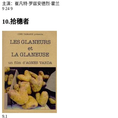
主演：
崔凡特·罗兹
安德烈·霍兰
9 24 9
10.拾穗者
9.1