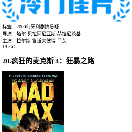
标签：
2000
匈牙利
剧情
悬疑
导演：
塔尔·贝拉
阿尼亚斯·赫拉尼茨基
主演：
拉尔斯·鲁道夫
彼得·菲茨
19 36 5
20.疯狂的麦克斯 4：狂暴之路