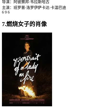
导演：
阿彼察邦·韦拉斯哈古
主演：
班罗普·洛罗伊
萨卡达·卡温巴迪
6 9 6
7.燃烧女子的肖像