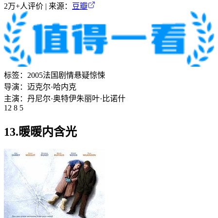
2万+
人评价 | 来源：
豆瓣
标签：
2005
法国
剧情
悬疑
惊悚
导演：
迈克尔·哈内克
主演：
丹尼尔·奥特伊
朱丽叶·比诺什
12 8 5
13.暖暖内含光