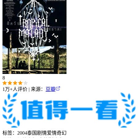
8
1万+
人评价 | 来源：
豆瓣
标签：
2004
泰国
剧情
爱情
奇幻