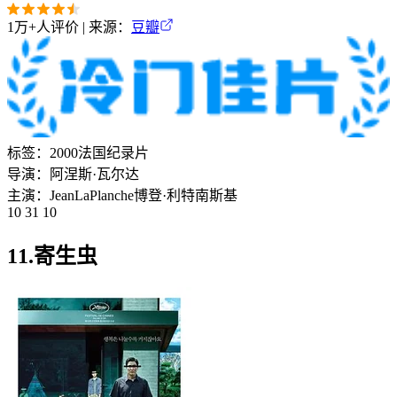
1万+
人评价 | 来源：
豆瓣
标签：
2000
法国
纪录片
导演：
阿涅斯·瓦尔达
主演：
Jean
La
Planche
博登·利特南斯基
10 31 10
11.寄生虫