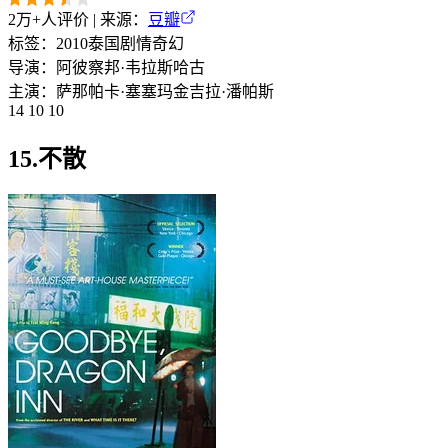
2万+
人评价 | 来源：
豆瓣
标签：
2010
泰国
剧情
奇幻
导演：
阿彼察邦·韦拉斯哈古
主演：
萨那帕卡·塞塞玛
金吉拉·潘帕斯
14 10 10
15.不散