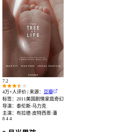
7.2
4万+
人评价 | 来源：
豆瓣
标签：
2011
美国
剧情
家庭
奇幻
导演：
泰伦斯·马力克
主演：
布拉德·皮特
西恩·潘
8 4 4