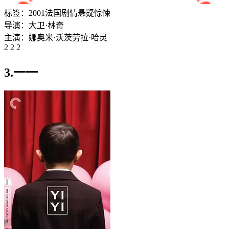
标签：
2001
法国
剧情
悬疑
惊悚
导演：
大卫·林奇
主演：
娜奥米·沃茨
劳拉·哈灵
2 2 2
3.一一