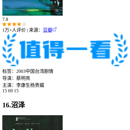
7.8
1万+
人评价 | 来源：
豆瓣
标签：
2003
中国台湾
剧情
导演：
蔡明亮
主演：
李康生
杨贵媚
15 69 15
16.沼泽