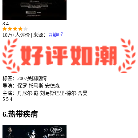
8.4
10万+
人评价 | 来源：
豆瓣
标签：
2007
美国
剧情
导演：
保罗·托马斯·安德森
主演：
丹尼尔·戴-刘易斯
巴里·德尔·舍曼
5 5 4
6.热带疾病