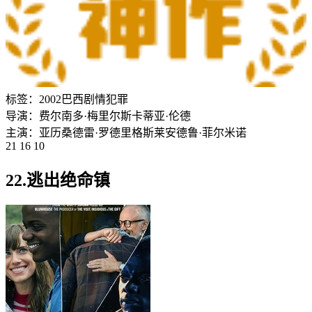
标签：
2002
巴西
剧情
犯罪
导演：
费尔南多·梅里尔斯
卡蒂亚·伦德
主演：
亚历桑德雷·罗德里格斯
莱安德鲁·菲尔米诺
21 16 10
22.逃出绝命镇