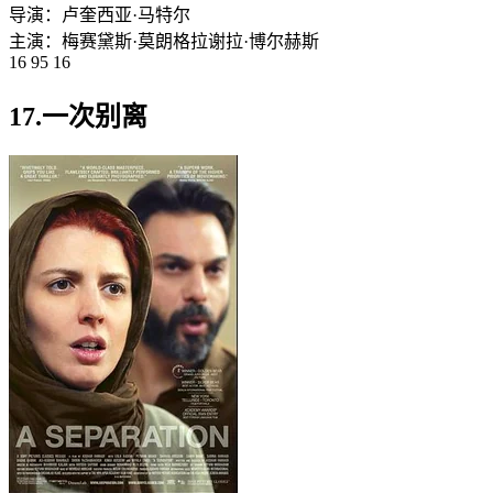
导演：
卢奎西亚·马特尔
主演：
梅赛黛斯·莫朗
格拉谢拉·博尔赫斯
16 95 16
17.一次别离